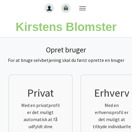
Gå til hoved-indhold
Kirstens Blomster
Opret bruger
For at bruge selvbetjening skal du først oprette en bruger
Privat
Erhverv
Med en privatprofil
Med en
er det muligt
erhvervsprofil er
automatisk at få
det muligt at
udfyldt dine
tilbyde individuelle