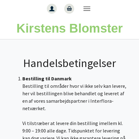
Gå til hoved-indhold
Kirstens Blomster
Handelsbetingelser
Bestilling til Danmark
Bestilling til områder hvor vi ikke selv kan levere,
her vil bestillingen blive behandlet og leveret af
en af vores samarbejdspartner i Interflora-
netværket.
Vi tilstræber at levere din bestilling imellem kl.
9:00 – 19:00 alle dage. Tidspunktet for levering
kan dog variere. Vi kan ikke garantere levering på