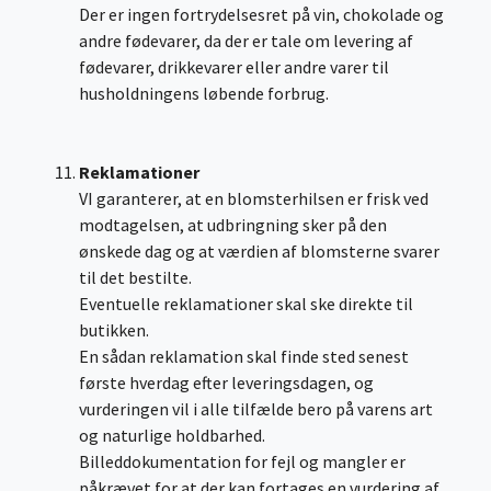
Der er ingen fortrydelsesret på vin, chokolade og
andre fødevarer, da der er tale om levering af
fødevarer, drikkevarer eller andre varer til
husholdningens løbende forbrug.
Reklamationer
VI garanterer, at en blomsterhilsen er frisk ved
modtagelsen, at udbringning sker på den
ønskede dag og at værdien af blomsterne svarer
til det bestilte.
Eventuelle reklamationer skal ske direkte til
butikken.
En sådan reklamation skal finde sted senest
første hverdag efter leveringsdagen, og
vurderingen vil i alle tilfælde bero på varens art
og naturlige holdbarhed.
Billeddokumentation for fejl og mangler er
påkrævet for at der kan fortages en vurdering af