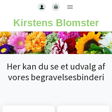
Gå til hoved-indhold
Kirstens Blomster
Her kan du se et udvalg af
vores begravelsesbinderi