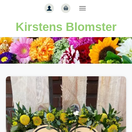
Gå til hoved-indhold
Kirstens Blomster