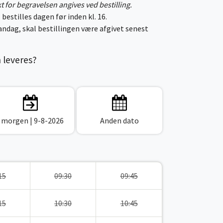
kt for begravelsen angives ved bestilling.
 bestilles dagen før inden kl. 16.
ndag, skal bestillingen være afgivet senest
n leveres?
I morgen
| 9-8-2026
Anden dato
15
09:30
09:45
15
10:30
10:45