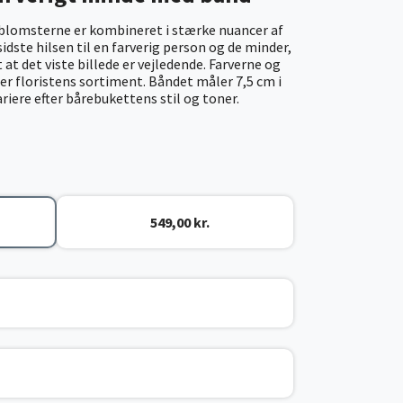
 blomsterne er kombineret i stærke nuancer af
idste hilsen til en farverig person og de minder,
 at det viste billede er vejledende. Farverne og
ter floristens sortiment.
Båndet måler 7,5 cm i
ariere efter bårebukettens stil og toner.
549,00 kr.