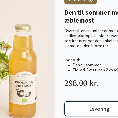
Den til sommer m
æblemost
Overrask en du holder af med
delikat økologisk koldpresset
sortimentet hos den enkelte f
diameter uden blomster
Indhold:
Den til sommer
Flora & Evergreen Øko 
298,00 kr.
Levering