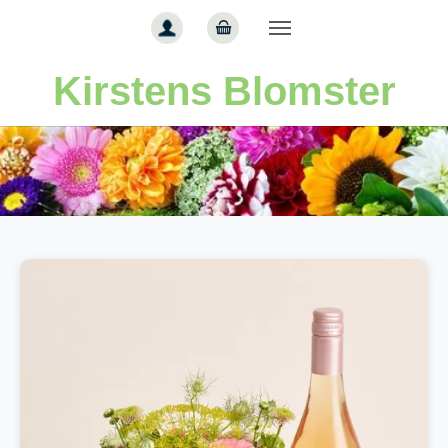
Gå til hoved-indhold
Kirstens Blomster