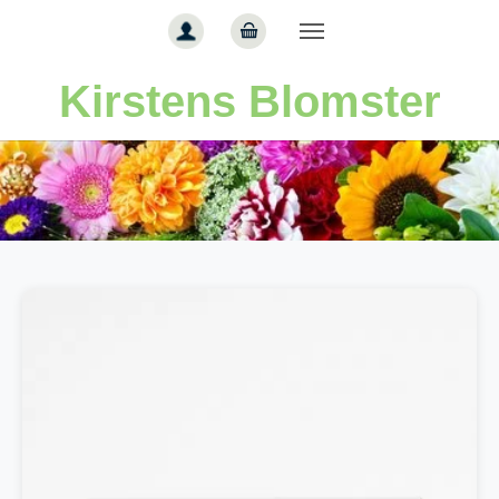
Gå til hoved-indhold
Kirstens Blomster