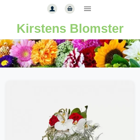
Gå til hoved-indhold
Kirstens Blomster